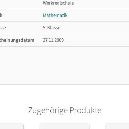
Werkrealschule
h
Mathematik
sse
5. Klasse
cheinungsdatum
27.11.2009
ße
Länge: 29,7 cm, Breite: 21 cm, Höhe: 0,7 cm
lag
Cornelsen Verlag
ausgeber/-in
Wember, Franz B.
or/-in
Kühne, Petra; Zemkalis, Ines; Wember, Fran
Doris
Zugehörige Produkte