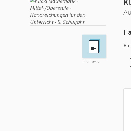
Kl
Au
Ha
Han
Inhaltsverz.