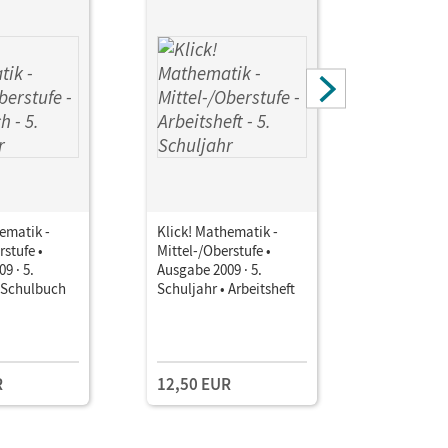
ematik -
Klick! Mathematik -
Klick! Ma
rstufe •
Mittel-/Oberstufe •
Mittel-/Ob
9 · 5.
Ausgabe 2009 · 5.
Ausgabe 20
• Schulbuch
Schuljahr • Arbeitsheft
Schuljahr 
Kopiervor
ROM Auf 3
Einzellize
R
12,50 EUR
30,00 E