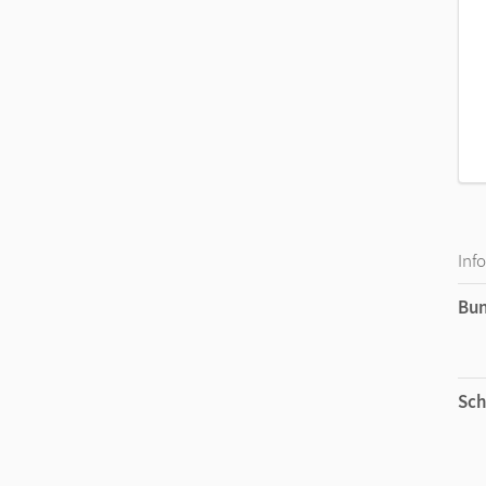
Inf
Bu
Sch