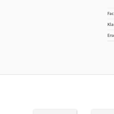
Fac
Kla
Ers
Ma
Ver
Her
Aut