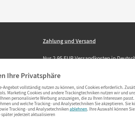
Zahlung und Versand
Nur 2,95 EUR Versandkosten in Deutsc
Ab 59,– EUR Bestellwert liefern wir ve
en Ihre Privatsphäre
(Lieferung in 3–6 Tagen).
-Angebot vollständig nutzen zu können, sind Cookies erforderlich. Zusät
ols. Marketing Cookies und andere Trackingtechniken nutzen wir und uns
hnen personalisierte Werbung anzuzeigen, die zu Ihren Interessen passt. 
hmen und welche Tracking- und Analysetechniken Sie akzeptieren. Sie k
sowie Tracking- und Analysetechniken
ablehnen
. Ihre Auswahl können Sie
 später jederzeit aktualisieren