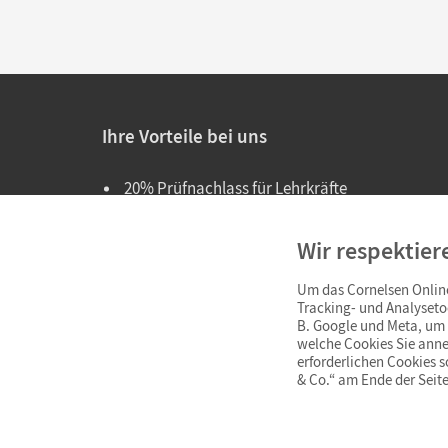
Ihre Vorteile bei uns
20% Prüfnachlass für Lehrkräfte
Persönliche Angebote für Lehrkräfte
Wir respektier
Sicheres Einkaufen mit SSL-Verschlüsselung
Um das Cornelsen Online
Verlängerte
Widerrufsfrist
von 4 Wochen
Tracking- und Analyseto
B. Google und Meta, um I
Schnelle und einfache Retourenabwicklung
welche Cookies Sie anne
erforderlichen Cookies 
& Co.“ am Ende der Seite