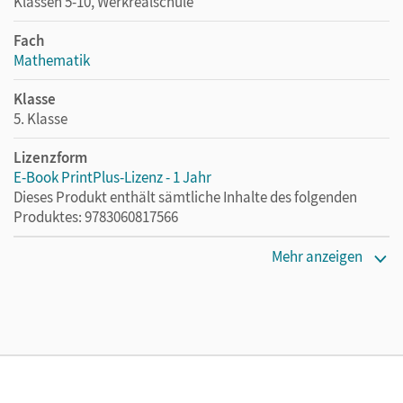
Klassen 5-10, Werkrealschule
Fach
Mathematik
Klasse
5. Klasse
Lizenzform
E-Book PrintPlus-Lizenz - 1 Jahr
Dieses Produkt enthält sämtliche Inhalte des folgenden
Produktes: 9783060817566
Erscheinungsdatum
Mehr anzeigen
02.08.2021
Lizenztext
Die kostengünstige Lizenz für diejenigen, die das E-Book
ein Jahr lang ergänzend zum Print-Titel nutzen möchten.
Diese Lizenz kann nur von Lehrkräften und Schulen
erworben werden.