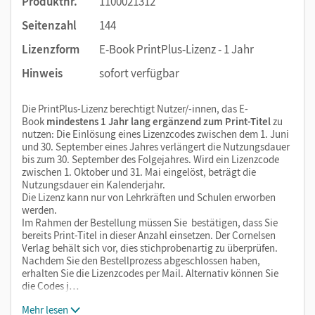
Produktnr.
1100021312
Seitenzahl
144
Lizenzform
E-Book PrintPlus-Lizenz - 1 Jahr
Hinweis
sofort verfügbar
Die PrintPlus-Lizenz berechtigt Nutzer/-innen, das E-
Book
mindestens 1 Jahr lang ergänzend zum Print-Titel
zu
nutzen: Die Einlösung eines Lizenzcodes zwischen dem 1. Juni
und 30. September eines Jahres verlängert die Nutzungsdauer
bis zum 30. September des Folgejahres. Wird ein Lizenzcode
zwischen 1. Oktober und 31. Mai eingelöst, beträgt die
Nutzungsdauer ein Kalenderjahr.
Die Lizenz kann nur von Lehrkräften und Schulen erworben
werden.
Im Rahmen der Bestellung müssen Sie bestätigen, dass Sie
bereits Print-Titel in dieser Anzahl einsetzen. Der Cornelsen
Verlag behält sich vor, dies stichprobenartig zu überprüfen.
Nachdem Sie den Bestellprozess abgeschlossen haben,
erhalten Sie die Lizenzcodes per Mail. Alternativ können Sie
die Codes j…
Mehr lesen