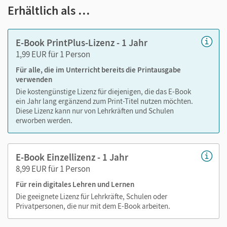
Notizen erstellen
Erhältlich als …
Markierungen setzen
Text ergänzen
E-Book PrintPlus-Lizenz - 1 Jahr
Lesezeichen hinzufügen
1,99 EUR für 1 Person
Suchen im Text
Für alle, die im Unterricht bereits die Printausgabe
Zoomen
verwenden
Die kostengünstige Lizenz für diejenigen, die das E-Book
ein Jahr lang ergänzend zum Print-Titel nutzen möchten.
Diese Lizenz kann nur von Lehrkräften und Schulen
erworben werden.
E-Book Einzellizenz - 1 Jahr
8,99 EUR für 1 Person
Für rein digitales Lehren und Lernen
Die geeignete Lizenz für Lehrkräfte, Schulen oder
Privatpersonen, die nur mit dem E-Book arbeiten.