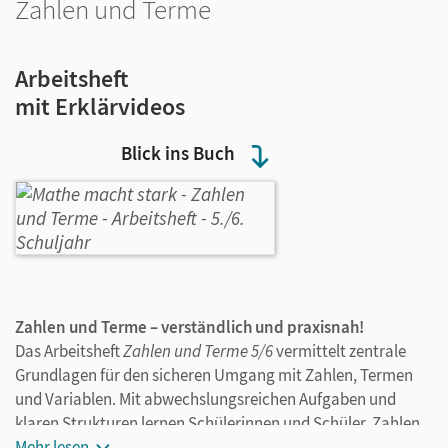
Zahlen und Terme
Arbeitsheft
mit Erklärvideos
Blick ins Buch
Zahlen und Terme – verständlich und praxisnah!
Das Arbeitsheft
Zahlen und Terme 5/6
vermittelt zentrale
Grundlagen für den sicheren Umgang mit Zahlen, Termen
und Variablen. Mit abwechslungsreichen Aufgaben und
klaren Strukturen lernen Schülerinnen und Schüler, Zahlen
darzustellen, Terme zu bilden und geschickt zu rechnen.
Mehr lesen