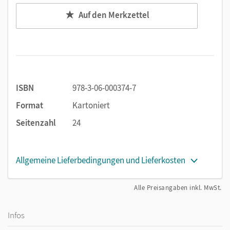
Cornelsen Verlag, bietet das Heft praxisnahe Übungen, die
Auf den Merkzettel
Sicherheit und Motivation schaffen.
ISBN
978-3-06-000374-7
Format
Kartoniert
Seitenzahl
24
Allgemeine Lieferbedingungen und Lieferkosten
Alle Preisangaben inkl. MwSt.
Infos