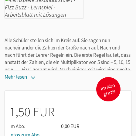
Alle Schüler stellen sich im Kreis auf. Sie sagen nun
nacheinander die Zahlen der Größe nach auf. Nach und
nach führt der Lehrer Regeln ein. Die erste Regel lautet, dass
anstatt der Zahlen, die ein Multiplikator von 5 sind – 5, 10, 15
usw. –, „Fizz“ gesagt wird. Nach einiger Zeit wird eine zweite
Regel eingeführt. Ziel ist es, dass die Schüler sich
Mehr lesen
konzentrieren und zur Ruhe kommen.
I
m
A
b
o
gr
atis
Weitere hilfreiche Lernspiele finden Sie im Titel „Fizz Buzz:
Lernspiele für Englisch, Klassen 5–10. Kopiervorlagen“, ISBN:
1,50 EUR
978-3-589-15695-5
Im Abo:
0,00 EUR
Infos zum Abo