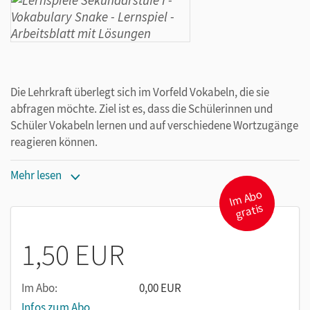
Die Lehrkraft überlegt sich im Vorfeld Vokabeln, die sie
abfragen möchte. Ziel ist es, dass die Schülerinnen und
Schüler Vokabeln lernen und auf verschiedene Wortzugänge
reagieren können.
Weitere hilfreiche Lernspiele finden Sie im Titel „Fizz Buzz:
Mehr lesen
Lernspiele für Englisch, Klassen 5–10. Kopiervorlagen“, ISBN:
I
m
A
b
o
gr
atis
978-3-589-15695-5
1,50 EUR
Im Abo:
0,00 EUR
Infos zum Abo