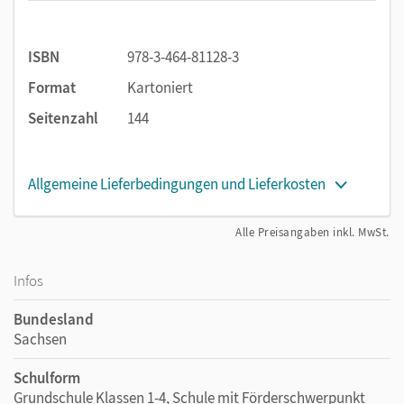
Lerninhalte und Fachsprache lebendig vermittelt.
Die in den Lehrplänen festgeschriebenen Lernbereiche
ISBN
978-3-464-81128-3
Arithmetik, Geometrie, Größen sowie Daten, Häufigkeit und
Format
Kartoniert
Wahrscheinlichkeit werden in den
Mathefreunden
lehrplanadäquat und kindgerecht aufbereitet. Das
Seitenzahl
144
Sachrechnen ist innerhalb dieser Lernbereiche permanenter
Bestandteil. Den Kindern wird außerdem durchgängig die
wechselseitigen Beziehungen zwischen diesen
Allgemeine Lieferbedingungen und Lieferkosten
Lernbereichen bewusst gemacht.
Alle Preisangaben inkl. MwSt.
Inhaltliche Schwerpunkte im Schulbuch für die Klasse 1:
Zahl und Zahlbegriff im Zahlenraum bis 20
Infos
Addieren und Subtrahieren
Bundesland
Die Größen Geld, Länge und Zeit
Sachsen
Sachrechnen
Geometrie
Schulform
Grundschule Klassen 1-4, Schule mit Förderschwerpunkt