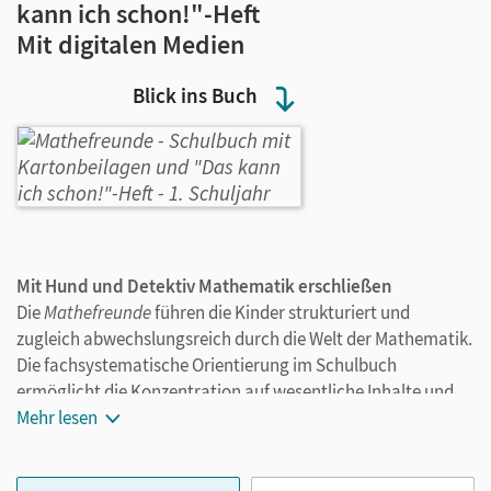
kann ich schon!"-Heft
Mit digitalen Medien
Blick ins Buch
Mit Hund und Detektiv Mathematik erschließen
Die
Mathefreunde
führen die Kinder strukturiert und
zugleich abwechslungsreich durch die Welt der Mathematik.
Die fachsystematische Orientierung im Schulbuch
ermöglicht die Konzentration auf wesentliche Inhalte und
die Vermittlung von Merkwissen. Themen aus der
Mehr lesen
Grundschule und aus der Alltagswelt der Kinder bieten
vielfältige Anlässe, das Gelernte anzuwenden.