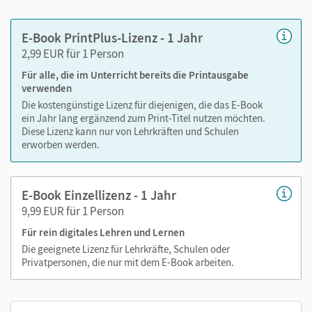
Lesezeichen hinzufügen
im Text suchen
E-Book PrintPlus-Lizenz - 1 Jahr
zoomen
2,99 EUR für 1 Person
Für alle, die im Unterricht bereits die Printausgabe
Die Medien sind wichtige Bestandteile dieses E-Books. Sie
verwenden
sind seitengenau platziert, damit Sie und Ihre Schüler/-innen
Die kostengünstige Lizenz für diejenigen, die das E-Book
jederzeit unkompliziert darauf zugreifen können. So
ein Jahr lang ergänzend zum Print-Titel nutzen möchten.
gestalten Sie das Lehren und Lernen zeitsparend und
Diese Lizenz kann nur von Lehrkräften und Schulen
abwechslungsreich. Kein Medienwechsel! Kein
erworben werden.
zeitaufwendiges Suchen!
E-Book Einzellizenz - 1 Jahr
9,99 EUR für 1 Person
Medien in diesem E-Book:
Für rein digitales Lehren und Lernen
Erklärfilme
Die geeignete Lizenz für Lehrkräfte, Schulen oder
Privatpersonen, die nur mit dem E-Book arbeiten.