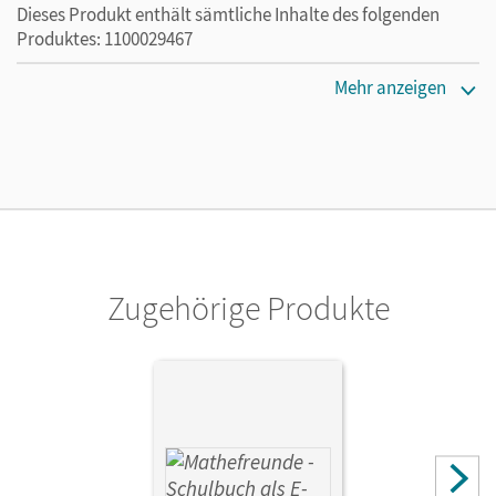
Dieses Produkt enthält sämtliche Inhalte des folgenden
Produktes: 1100029467
Erscheinungsdatum
Mehr anzeigen
03.08.2022
Lizenztext
Die kostengünstige Lizenz für diejenigen, die das E-Book
ein Jahr lang ergänzend zum Print-Titel nutzen möchten.
Diese Lizenz kann nur von Lehrkräften und Schulen
erworben werden.
Zugehörige Produkte
Verlag
Cornelsen Verlag