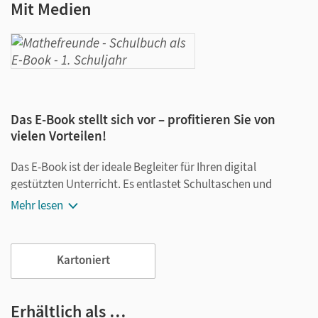
Mit Medien
Das E-Book stellt sich vor – profitieren Sie von
vielen Vorteilen!
Das E-Book ist der ideale Begleiter für Ihren digital
gestützten Unterricht. Es entlastet Schultaschen und
Rucksäcke und ist jederzeit unkompliziert verfügbar.
Mehr lesen
Außerdem unterstützt es mit vielen digitalen Funktionen
das Lehren und Lernen:
Kartoniert
Notizen erstellen
Markierungen setzen
Text ergänzen
Erhältlich als …