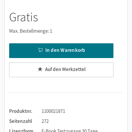
Viele digitale Funktionen unterstützen das Lehren und
Lernen:
Gratis
Notizen erstellen
Markierungen setzen
Max. Bestellmenge: 1
Text ergänzen
Lesezeichen hinzufügen
In den Warenkorb
Suchen im Text
Zoomen
Auf den Merkzettel
Produktnr.
1100021871
Seitenzahl
272
Lizenzform
E-Book Testzugang 30 Tage