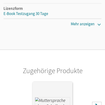
Lizenzform
E-Book Testzugang 30 Tage
Erscheinungsdatum
Mehr anzeigen
02.08.2021
Lizenztext
Kostenloser Zugang, um das E-Book 30 Tage lang zu testen
Verlag
Cornelsen Verlag
Zugehörige Produkte
Autor/-in
Kruse, Andrea; Michaelis, Sylke; Oehme, Viola; Glier,
Melanie; Dreyer, Heike; Masur, Sylvia; Israel, Claudia;
Kaiser, Brita