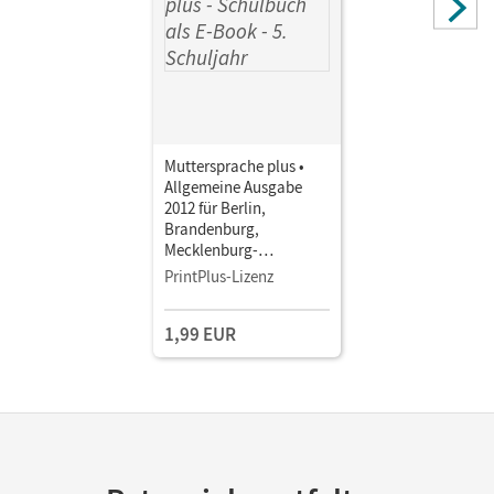
Muttersprache plus •
Allgemeine Ausgabe
2012 für Berlin,
Brandenburg,
Mecklenburg-
Vorpommern, Sachsen-
PrintPlus-Lizenz
Anhalt, Thüringen · 5.
Schuljahr • Schulbuch
1,99 EUR
als E-Book