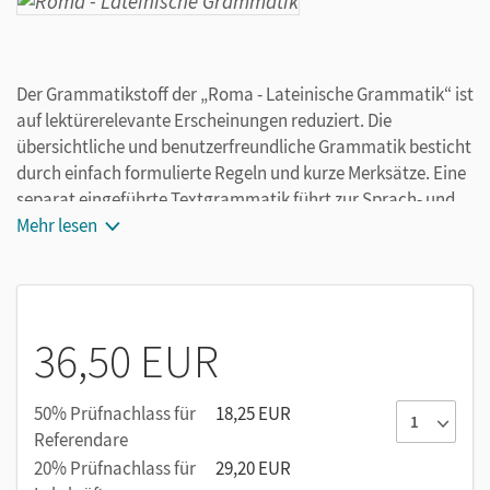
Der Grammatikstoff der „Roma - Lateinische Grammatik“ ist
auf lektürerelevante Erscheinungen reduziert. Die
übersichtliche und benutzerfreundliche Grammatik besticht
durch einfach formulierte Regeln und kurze Merksätze. Eine
separat eingeführte Textgrammatik führt zur Sprach- und
Textreflexion. Die Darstellung schwieriger Stoffe geht von
Mehr lesen
der deutschen Grammatik aus und führt später zum
lateinischen Phänomen.
36,50 EUR
50% Prüfnachlass für
18,25 EUR
Referendare
20% Prüfnachlass für
29,20 EUR