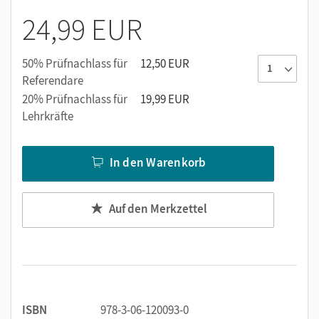
Mit
Russische Grammatik
können alle Lernenden ihre
24,99 EUR
Kenntnisse festigen, systematisieren und erweitern.
50% Prüfnachlass für
12,50 EUR
Referendare
20% Prüfnachlass für
19,99 EUR
Lehrkräfte
In den Warenkorb
Auf den Merkzettel
ISBN
978-3-06-120093-0