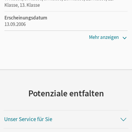
Klasse, 13. Klasse
Erscheinungsdatum
13.09.2006
Maße
Mehr anzeigen
Länge: 24 cm, Breite: 17 cm, Höhe: 0,8 cm
Verlag
Cornelsen Verlag
Autor/-in
Kirschbaum, Ernst-Georg
Potenziale entfalten
Unser Service für Sie