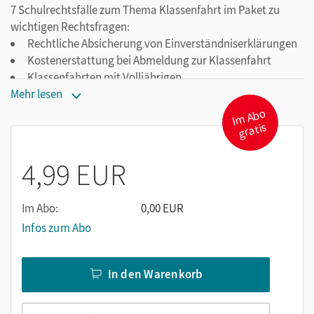
7 Schulrechtsfälle zum Thema Klassenfahrt im Paket zu
wichtigen Rechtsfragen:
Rechtliche Absicherung von Einverständniserklärungen
Kostenerstattung bei Abmeldung zur Klassenfahrt
Klassenfahrten mit Volljährigen
Alimente wegen Klassenfahrt
Mehr lesen
Rücknahme der Anmeldung zur Klassenfahrt
I
m
A
b
o
gr
atis
Ausschluss von der Klassenfahrt
Zurückschicken von der Klassenfahrt
4,99 EUR
Im Abo:
0,00 EUR
Infos zum Abo
In den Warenkorb