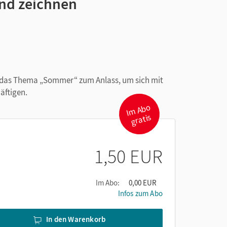
und zeichnen
t das Thema „Sommer“ zum Anlass, um sich mit
äftigen.
I
m
A
b
o
gr
atis
1,50 EUR
Im Abo:
0,00 EUR
Infos zum Abo
In den Warenkorb