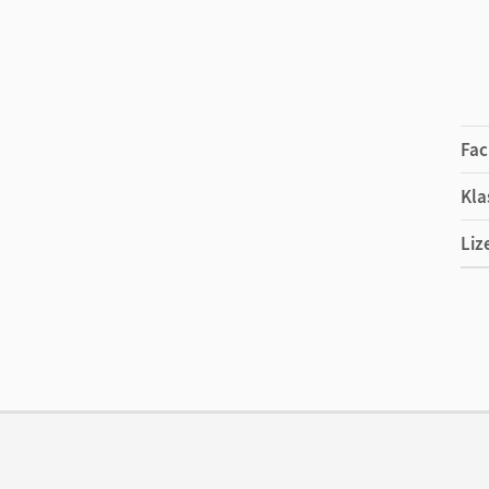
Fac
Kla
Liz
Ers
Ver