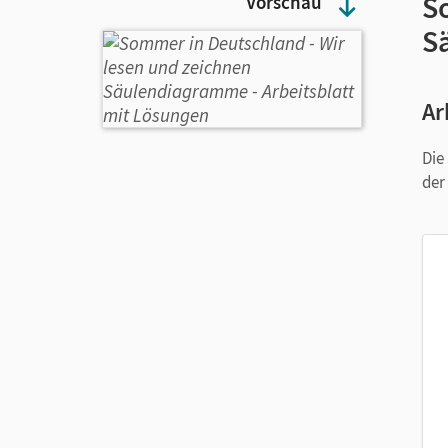
S
Vorschau
S
Ar
Die
der