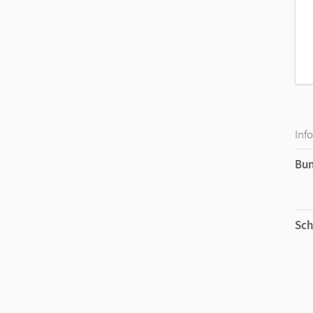
Inf
Bu
Sch