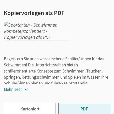
Kopiervorlagen als PDF
Begeistern Sie auch wasserscheue Schüler/-innen für das
Schwimmen! Die Unterrichtsreihen bieten
schülerorientierte Konzepte zum Schwimmen, Tauchen,
Springen, Rettungsschwimmen und Spielen im Wasser. Ihre
Schüler/-innen planen und führen selbstständig
Schwimmveranstaltungen durch und organisieren sogar ein
Mehr lesen
Wasserball-Turnier. Da bleibt keiner trocken ...
Kartoniert
PDF