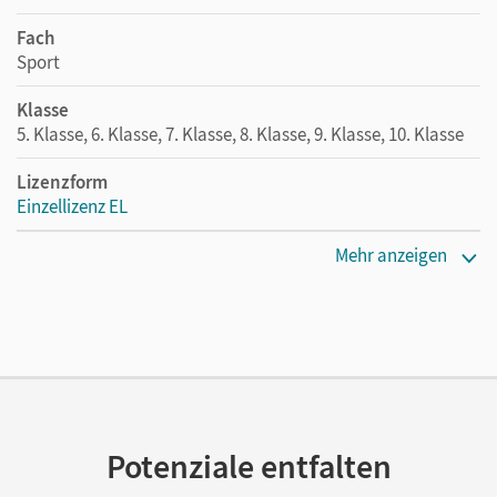
Fach
Sport
Klasse
5. Klasse, 6. Klasse, 7. Klasse, 8. Klasse, 9. Klasse, 10. Klasse
Lizenzform
Einzellizenz EL
Erscheinungsdatum
Mehr anzeigen
10.08.2017
Verlag
Cornelsen Pädagogik
Herausgeber/-in
Dornbusch, Ralf
Potenziale entfalten
Autor/-in
Schiedek, Karina; Baschta, Martin