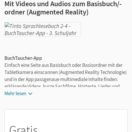
Mit Videos und Audios zum Basisbuch/-
ordner (Augmented Reality)
BuchTaucher-App
Einfach eine Seite aus Basisbuch oder Basisordner mit der
Tabletkamera einscannen (Augmented Reality Technologie)
und in der App passgenaue multimediale Inhalte finden:
erklärende Videos, kurze Sachfilme, Hörtexte, Lieder und
vieles mehr. Die BuchTaucher-App bietet tolle Möglichkeiten
Mehr lesen
für den Einsatz von Tablets.
Gratis