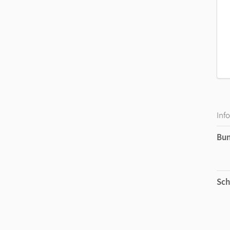
Inf
Bu
Sch