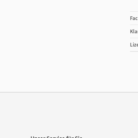
Fac
Kla
Liz
Ers
Ver