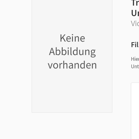
Tr
Un
Vi
Fi
Hie
Unt