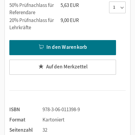
Die Naturwissenschaft Physik
50% Prüfnachlass für
5,63 EUR
Strahlenoptik
Referendare
Eigenschaften und Bewegung von Körpern und
20% Prüfnachlass für
9,00 EUR
Teilchen
Lehrkräfte
Temperatur und Wärme
Magnetismus
In den Warenkorb
Auf den Merkzettel
ISBN
978-3-06-011398-9
Format
Kartoniert
Seitenzahl
32