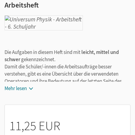
Arbeitsheft
Die Aufgaben in diesem Heft sind mit
leicht, mittel und
schwer
gekennzeichnet.
Damit die Schüler/-innen die Arbeitsaufträge besser
verstehen, gibt es eine Übersicht über die verwendeten
Operatoren und ihre Bedeutung auf der letzten Seite des
Arbeitsheftes.
Mehr lesen
Das Arbeitsheft ist in Themenkapitel eingeteilt. Am Anfang
der Themenkapitel wird jeweils das für die Aufgaben
erforderliche
Grundwissen
in ein bis zwei kurzen Sätzen
nochmal zusammengefasst.
11,25 EUR
Die Themen: