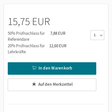
Unterricht, die Schüler/-innen können damit aber auch zu
Hause lernen und trainieren, denn Lösungen zur
Selbstkontrolle sind beigelegt.
15,75 EUR
50% Prüfnachlass für
7,88 EUR
Referendare
20% Prüfnachlass für
12,60 EUR
Lehrkräfte
In den Warenkorb
Auf den Merkzettel