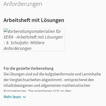
Anforderungen
Arbeitsheft mit Lösungen
Für die gezielte Vorbereitung
Die Übungen sind auf die Aufgabenformate und Lerninhalte
der Vergleichsarbeiten abgestimmt - entsprechend den
inhaltsbezogenen und allgemeinen mathematischen
Kompetenzen. Sie orientieren sich an den
Bildungsstandards der KMK.
Mehr lesen
Das reichhaltige Material eignet sich für den Einsatz im