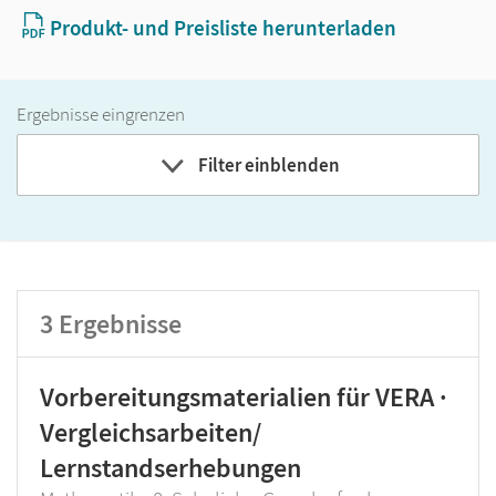
Produkt- und Preisliste herunterladen
Ergebnisse eingrenzen
Filter einblenden
Band
Klassenstufe
3
Ergebnisse
GER-Niveau
Produktart
Vorbereitungsmaterialien für VERA ·
Vergleichsarbeiten/
Lernstandserhebungen