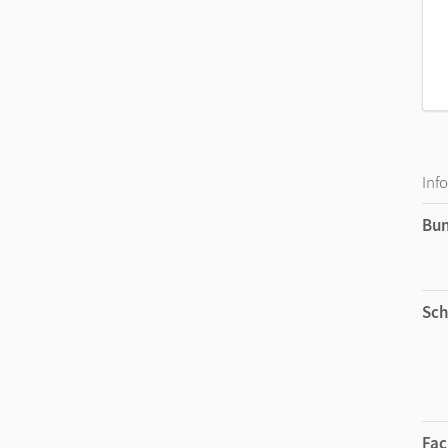
Inf
Bu
Sch
Fac