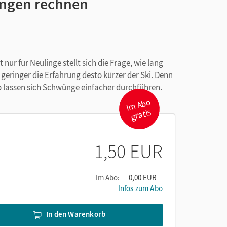
Längen rechnen
nur für Neulinge stellt sich die Frage, wie lang
Je geringer die Erfahrung desto kürzer der Ski. Denn
. So lassen sich Schwünge einfacher durchführen.
I
m
A
b
o
gr
atis
1,50 EUR
Im Abo:
0,00 EUR
Infos zum Abo
In den Warenkorb