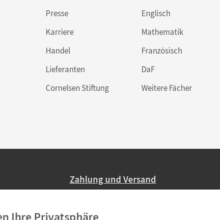
Presse
Englisch
Karriere
Mathematik
Handel
Französisch
Lieferanten
DaF
Cornelsen Stiftung
Weitere Fächer
Zahlung und Versand
Nur 2,95 EUR Versandkosten in Deutsc
en Ihre Privatsphäre