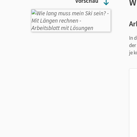
W
Vorschau
Ar
In 
der
je 