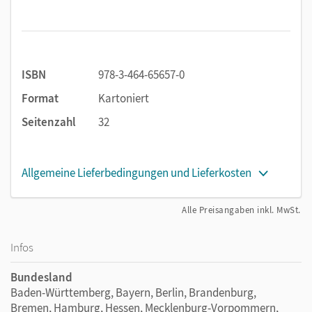
Sie orientieren sich sicher auf Karten und im Atlas
Sie erwerben wichtige topographische
Grundkenntnisse zu Deutschland und Europa
Sie stärken ihr räumliches Denken und bearbeiten
gezielt geographische Fragestellungen
ISBN
978-3-464-65657-0
Format
Kartoniert
Besonderheiten:
Seitenzahl
32
Sie benötigen kein zusätzliches Material – ein Atlas
genügt
Ihre Lernenden arbeiten direkt im Heft
Allgemeine Lieferbedingungen und Lieferkosten
Ideal zum Üben, Wiederholen und Vertiefen
Alle Preisangaben inkl. MwSt.
Infos
Bundesland
Baden-Württemberg, Bayern, Berlin, Brandenburg,
Bremen, Hamburg, Hessen, Mecklenburg-Vorpommern,