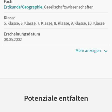
Fach
Erdkunde/Geographie
, Gesellschaftswissenschaften
Klasse
5. Klasse, 6. Klasse, 7. Klasse, 8. Klasse, 9. Klasse, 10. Klasse
Erscheinungsdatum
08.05.2002
Maße
Mehr anzeigen
Länge: 29,8 cm, Breite: 21,1 cm, Höhe: 0,3 cm
Verlag
Cornelsen Verlag
Herausgeber/-in
Fischer, Peter; Berger, Otto
Potenziale entfalten
Autor/-in
Fischer, Peter; Berger, Otto