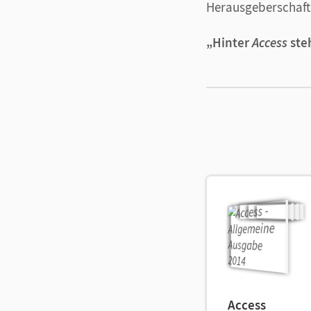
Herausgeberschaft d
Vergleiche mit
Ob digital ode
„Hinter
Access
ste
mit denen Vor
Access