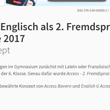
Bild: 978-3-06-034365-2 /
 Englisch als 2. Fremdsp
 2017
ept
igen im Gymnasium zunächst mit Latein oder Französisc
n der 6. Klasse. Genau dafür wurde
Access - 2. Fremdspra
 bewährte Konzept von
Access Bayern
und
English G Acce
zschulung in jeder Unit. Das Methodentraining wird mi
 verknüpft.