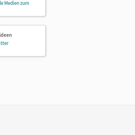
ale Medien zum
sideen
tter