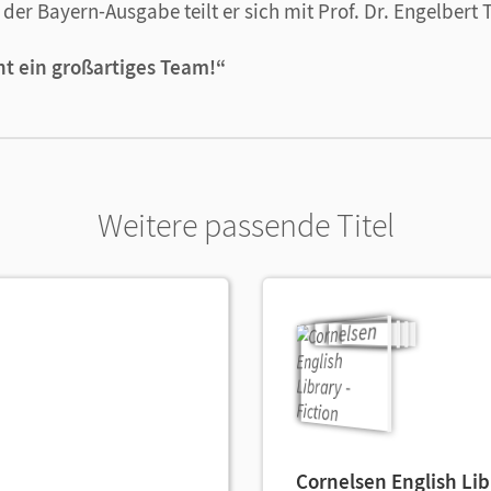
er Bayern-Ausgabe teilt er sich mit Prof. Dr. Engelbert T
 Französisch und Latein
r auf Papier – Access bietet eine perfekt abgestimmte Pa
ht ein großartiges Team!“
bereitung und Durchführung des Unterrichts mühelos gel
Weitere passende Titel
Cornelsen English Lib