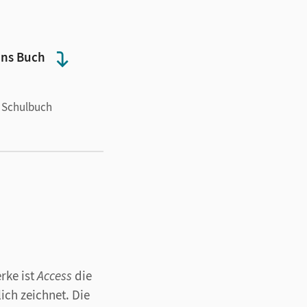
 ins Buch
nzen trainieren
 Schulbuch
nbeziehen
rke ist
Access
die
ch zeichnet. Die