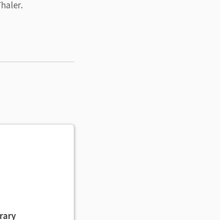
haler.
lette an Produkten,
ingen.
rary