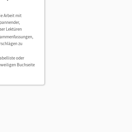
ie Arbeit mit
spannender,
ser Lektüren
usammenfassungen,
rschlägen zu
abelliste oder
eweiligen Buchseite