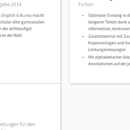
gabe 2014
Fiction
e:
English G Access
macht
Optimaler Einstieg in d
chüler aller gymnasialen
längeren Texten dank 
n der dritthäufigst
informativer, kontrover
che der Welt.
Zusatzmaterial mit Z
Kopiervorlagen und Vo
Leistungsmessungen
Mit alphabetischer Vok
Annotationen auf der j
ietungen für den