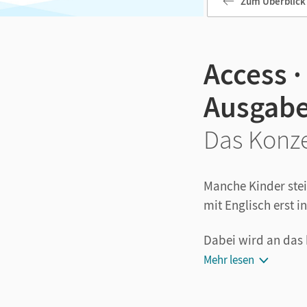
Zum Überblick
Access ·
Ausgabe
Das Konz
Manche Kinder ste
mit Englisch erst i
Dabei wird an das
gibt eine Kompeten
Mehr lesen
Aufgabenstellungen