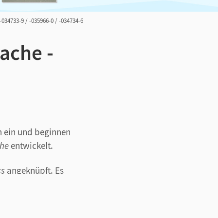
 -034733-9 / -035966-0 / -034734-6
rache -
h ein und beginnen
che
entwickelt.
ss
angeknüpft. Es
t Themen- und