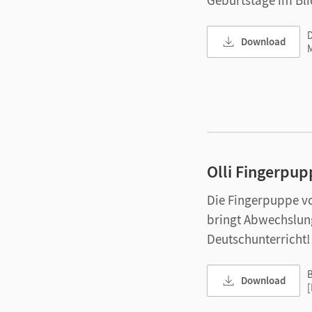
Geburtstage im Bli
D
Download
Olli Fingerpup
Die Fingerpuppe 
bringt Abwechslung
Deutschunterricht!
B
Download
[