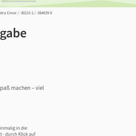
etra Eimer / -80215-1 / -084639-9
sgabe
Spaß
machen – viel
inmalig in die
 - durch Klick auf