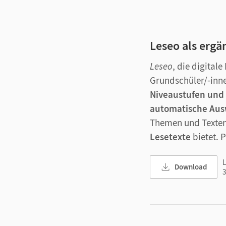
Leseo als erg
Leseo
, die digital
Grundschüler/-inne
Niveaustufen und
automatische Au
Themen und Texte
Lesetexte
bietet. P
L
Download
3