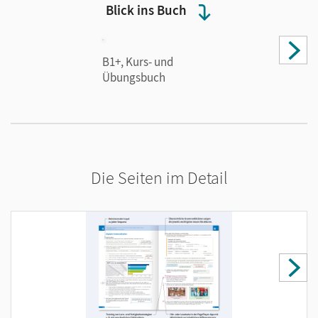
Dank des modularen Aufbaus von
Weitblick
können
Blick ins Buch
Sie Ihren Unterricht flexibel gestalten: Die
Vermittlung aller wichtigen Sprachhandlungen und
Lernziele findet im ersten Teil jeder Einheit statt. Im
B1+, Kurs- und
Übungsbuch
zweiten modularen Teil geht es dann um die
Vertiefung der Lerninhalte. In jedem Modul steht
eine der Grundfertigkeiten im Fokus.
Förderung der Lernerautonomie
Die Seiten im Detail
Binnendifferenziertes Lernen leicht gemacht:
Digitale Medien unterstützen dabei, ausgewählte
Aufgaben zu erarbeiten und das Spektrum zu
erweitern. Das integrierte Strategietraining
vermittelt den produktiven Umgang mit Texten.
Außerdem bietet das Lehrwerk: