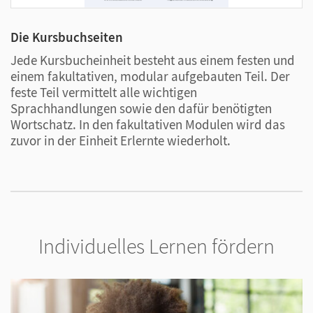
einen fließenden Übergang von B1 zu B2 mit
Die Kursbuchseiten
E
dem Band B1+
Jede Kursbucheinheit besteht aus einem festen und
D
thematische Vielfalt mit Einblick in die Kultur
einem fakultativen, modular aufgebauten Teil. Der
h
der deutschsprachigen Länder
feste Teil vermittelt alle wichtigen
v
ein Training aller Fertigkeiten (inklusive
Sprachhandlungen sowie den dafür benötigten
a
Wortschatz. In den fakultativen Modulen wird das
t
Hörsehverstehen)
zuvor in der Einheit Erlernte wiederholt.
s
handlungsorientierte Zielaufgaben und aktives
Sprachhandeln
PagePlayer-App
Individuelles Lernen fördern
Weitblick
ermöglicht einen motivierenden und
abwechslungsreichen Unterricht, indem das
Lehrwerk gedruckte und digitale Medien sinnvoll
miteinander verknüpft. Mit der PagePlayer-App