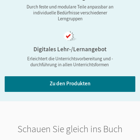
Durch feste und modulare Teile anpassbar an
Erleben, begreifen, handeln
individuelle Bedürfnisse verschiedener
Lerngruppen
Vielfältige aktuelle Themen aus Alltag,
Ausbildung, Studium und Beruf
Flexible Gestaltung des Unterrichts durch
Digitales Lehr-/Lernangebot
modularen Aufbau der Einheiten
Erleichtert die Unterrichtsvorbereitung und -
Förderung des individuellen Lernens durch
durchführung in allen Unterrichtsformen
Binnendifferenzierung und Strategievermittlung
Sinnvolle Verzahnung von Lehrwerk und
Zu den Produkten
PagePlayer-App
Integriertes Prüfungstraining im Übungsbuch
Plurikultureller und plurilingualer Ansatz
Offene Struktur für mehr Flexibilität
Schauen Sie gleich ins Buch