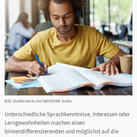
können Sie ergänzende Materialien zu Ihrem
Lehrwerk per Smartphone oder Tablet direkt aus
dem Buch heraus aufrufen – wann und wo immer
Sie wollen!
Ob eine digitale Unterstützung für den
Präsenzunterricht, ein leichter Einstieg in Online-
Kurse oder eine Kombination aus beidem: Mit
Weitblick
sind Sie durch das multimediale Lehr- und
Lernangebot für alle Unterrichtsszenarien bestens
ausgerüstet.
Bild: Shutterstock.com/WAYHOME studio
Unterschiedliche Sprachkenntnisse, Interessen oder
Lerngewohnheiten machen einen
binnendifferenzierenden und möglichst auf die