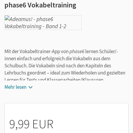
phase6 Vokabeltraining
Mit der Vokabeltrainer-App von
phase6
lernen Schüler/-
innen einfach und erfolgreich die Vokabeln aus dem
Schulbuch. Die Vokabeln sind nach den Kapiteln des
Lehrbuchs geordnet – ideal zum Wiederholen und gezielten
Lernen für Tests und Klassenarbeiten/Klausuren.
Mehr lesen
Das Angebot von
phase6
im Detail:
Für jeden Band fertige Vokabelsammlungen, die zum
Schulbuch passen
9,99 EUR
Schneller lernen: Mit
phase6
lernt es sich nicht nur
besser, sondern auch gezielter und schneller. So bleibt