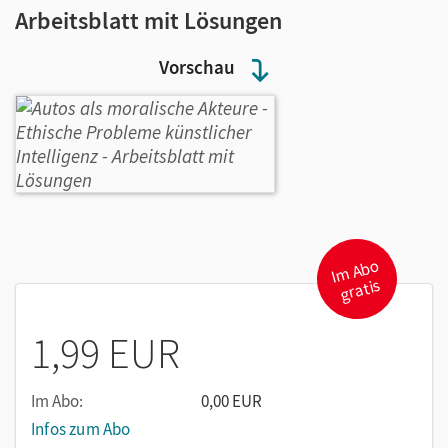
Arbeitsblatt mit Lösungen
Vorschau
I
m
A
b
o
gr
atis
1,99 EUR
Im Abo:
0,00 EUR
Infos zum Abo