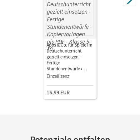
Apps & Co. für Spiele im
Deutschunterricht
gezielt einsetzen ·
Fertige
Stundenentwürfe •
Digital unterrichten
Einzellizenz
Klasse 5-10 •
Kopiervorlagen als PDF
16,99 EUR
Potenziale entfalten