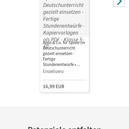
Apps & Co. für Spiele im
Deutschunterricht
gezielt einsetzen ·
Fertige
Stundenentwürfe •
Digital unterrichten
Einzellizenz
Klasse 5-10 •
Kopiervorlagen als PDF
16,99 EUR