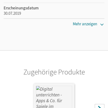
Erscheinungsdatum
30.07.2019
Maße
Mehr anzeigen
Länge: 29,7 cm, Breite: 21 cm, Höhe: 0,4 cm
Verlag
Cornelsen Pädagogik
Herausgeber/-in
Wendt, Peter
Zugehörige Produkte
Autor/-in
Moers, Edelgard; Pfister, Stefanie; Günther, Niklas; Zankel,
Sönke; Buntrock, Martin; Bretträger, Bianca; Hubbertz,
Hans; Nonnenmacher, Thomas; Moers, Jürgen;
Christiansen, Inken