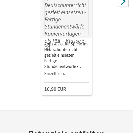
Apps & Co. für Spiele im
Deutschunterricht
gezielt einsetzen ·
Fertige
Stundenentwürfe •
Digital unterrichten
Einzellizenz
Klasse 5-10 •
Kopiervorlagen als PDF
16,99 EUR