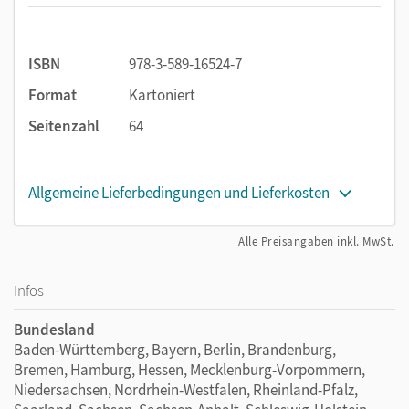
(interaktive Schulführung)
el colegio del futuro: eine Podcast-Folge
(Podcast/VR/AR)
ISBN
978-3-589-16524-7
el origen de alimentos importados y su camino a
Format
Kartoniert
Europa: ein Bericht über den Import aus
Lateinamerika (interaktive Dokumentation)
Seitenzahl
64
la comunicación hoy en día y amigos virtuales
consejos para usar el Internet de una forma segura:
Allgemeine Lieferbedingungen und Lieferkosten
der richtige Umgang mit dem Internet (Erklärvideo)
Alle Preisangaben inkl. MwSt.
Infos
Bundesland
Baden-Württemberg, Bayern, Berlin, Brandenburg,
Bremen, Hamburg, Hessen, Mecklenburg-Vorpommern,
Niedersachsen, Nordrhein-Westfalen, Rheinland-Pfalz,