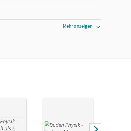
cm
Mehr anzeigen
d; Huber, Ludwig; Renner, Andrea; Ried, Claudia;