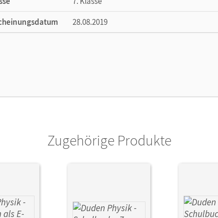
sse
7. Klasse
cheinungsdatum
28.08.2019
ße
Länge: 29,8 cm, Breite: 21,1 cm, Höhe: 0,3 
lag
Duden Schulbuch
or/-in
Meyer, Lothar; Hermann-Rottmair, Ferdinan
Rieger, Markus; Weisser, Stephan
Zugehörige Produkte