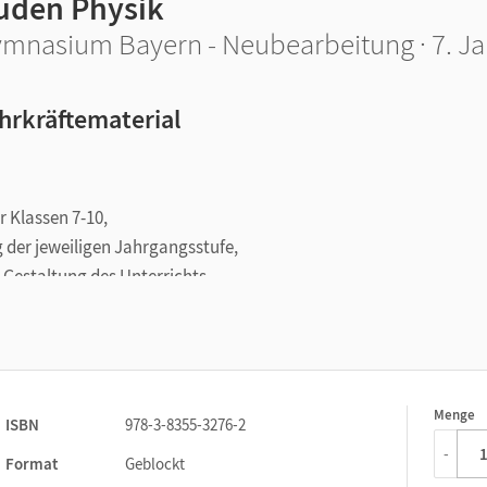
uden Physik
mnasium Bayern - Neubearbeitung · 7. Ja
hrkräftematerial
r Klassen 7-10,
 der jeweiligen Jahrgangsstufe,
Gestaltung des Unterrichts,
, Folien, Arbeitsblätter, Kopiervorlagen, Experimente, Projekte),
des Schulbuchs.
Menge
1
ISBN
978-3-8355-3276-2
-
Format
Geblockt