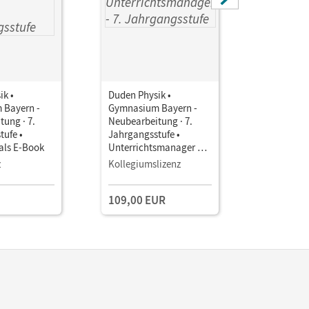
ik •
Duden Physik •
Duden Phy
 Bayern -
Gymnasium Bayern -
Gymnasiu
ung · 7.
Neubearbeitung · 7.
Neubearbe
tufe •
Jahrgangsstufe •
Jahrgangs
als E-Book
Unterrichtsmanager E-
Unterrich
Book mit
Book mit
z
Kollegiumslizenz
Testzuga
Lehrkräftematerialien
Lehrkräft
und Planungstools
und Planu
109,00 EUR
(Test-Zug