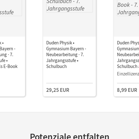
 •
Duden Physik •
Duden Phys
ayern -
Gymnasium Bayern -
Gymnasium
ng · 7.
Neubearbeitung · 7.
Neubearbeit
fe •
Jahrgangsstufe •
Jahrgangss
ls E-Book
Schulbuch
Schulbuch 
Einzellizen
29,25 EUR
8,99 EUR
Potenziale entfalten