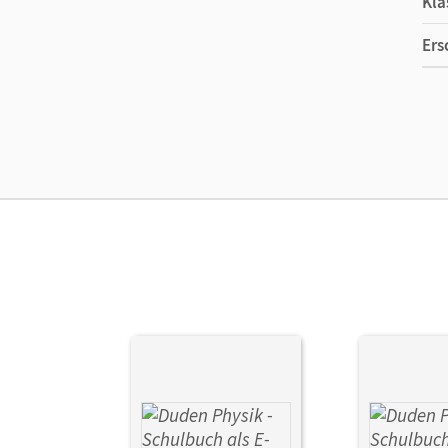
Kla
Ers
Ma
Ver
Aut