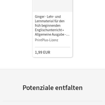
Ginger · Lehr- und
Lernmaterial für den
früh beginnenden
Englischunterricht •
Allgemeine Ausgabe -
Neubearbeitung · 3.
PrintPlus-Lizenz
Schuljahr • Pupil's Book
als E-Book
1,99 EUR
Potenziale entfalten