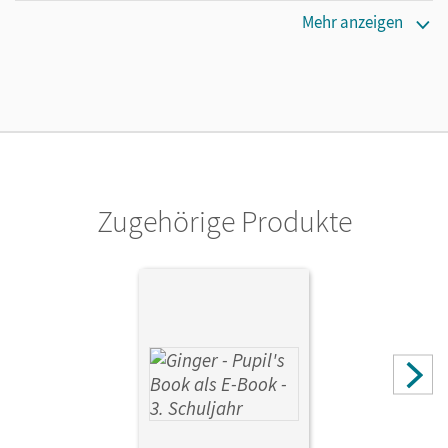
Erscheinungsdatum
Mehr anzeigen
22.03.2019
Maße
Länge: 29,8 cm, Breite: 21 cm, Höhe: 1 cm
Verlag
Cornelsen Verlag
Zugehörige Produkte
Autor/-in
Kraaz, Ulrike; Simon, Christel; Caspari-Grote, Kerstin;
Völtz, Ines; Neuber, Claudia; Grandt, Ina