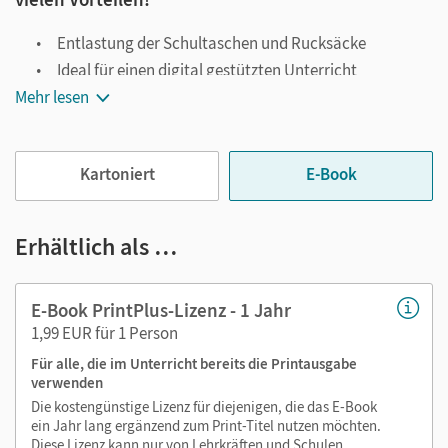
Entlastung der Schultaschen und Rucksäcke
Ideal für einen digital gestützten Unterricht
Mehr lesen
Notiz- und Markierungsmöglichkeit
Jederzeit unkompliziert verfügbar
Viele digitale Funktionen unterstützen das Lehren und
Kartoniert
E-Book
Lernen:
Notizen erstellen
Erhältlich als …
Markierungen setzen
Text ergänzen
E-Book PrintPlus-Lizenz - 1 Jahr
Lesezeichen hinzufügen
1,99 EUR für 1 Person
Suchen im Text
Für alle, die im Unterricht bereits die Printausgabe
Zoomen
verwenden
Die kostengünstige Lizenz für diejenigen, die das E-Book
ein Jahr lang ergänzend zum Print-Titel nutzen möchten.
Diese Lizenz kann nur von Lehrkräften und Schulen