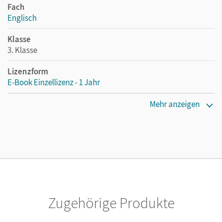
Fach
Englisch
Klasse
3. Klasse
Lizenzform
E-Book Einzellizenz - 1 Jahr
Erscheinungsdatum
Mehr anzeigen
24.02.2014
Lizenztext
Die geeignete Lizenz für Lehrkräfte, Schulen oder
Privatpersonen, die nur mit dem E-Book arbeiten.
Verlag
Cornelsen Verlag
Zugehörige Produkte
Autor/-in
Simon, Christel; Caspari-Grote, Kerstin; Völtz, Ines; Neuber,