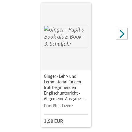
Claudia; Grandt, Ina; Kraaz, Ulrike; Hollbrügge, Birgit
Ginger · Lehr- und
Lernmaterial für den
früh beginnenden
Englischunterricht •
Allgemeine Ausgabe -
Neubearbeitung · 3.
PrintPlus-Lizenz
Schuljahr • Pupil's Book
als E-Book
1,99 EUR