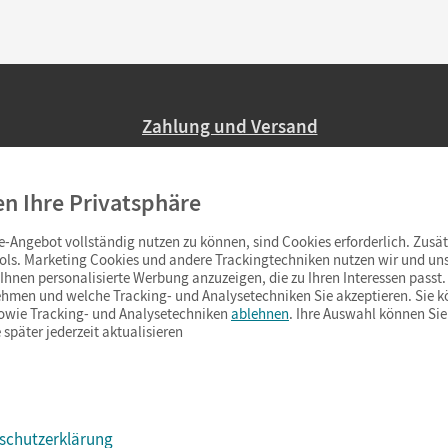
Zahlung und Versand
Nur 2,95 EUR Versandkosten in Deutsc
en Ihre Privatsphäre
Ab 59,– EUR Bestellwert liefern wir ve
(Lieferung in 3–6 Tagen).
-Angebot vollständig nutzen zu können, sind Cookies erforderlich. Zusät
ols. Marketing Cookies und andere Trackingtechniken nutzen wir und uns
hnen personalisierte Werbung anzuzeigen, die zu Ihren Interessen passt. 
hmen und welche Tracking- und Analysetechniken Sie akzeptieren. Sie k
sowie Tracking- und Analysetechniken
ablehnen
. Ihre Auswahl können Sie
 später jederzeit aktualisieren
schutzerklärung
s & Co.