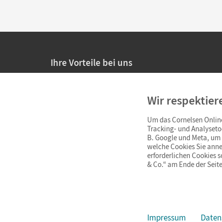
Ihre Vorteile bei uns
20% Prüfnachlass für Lehrkräfte
Wir respektier
Persönliche Angebote für Lehrkräfte
Um das Cornelsen Online
Sicheres Einkaufen mit SSL-Verschlüsselung
Tracking- und Analyseto
B. Google und Meta, um I
Verlängerte
Widerrufsfrist
von 4 Wochen
welche Cookies Sie anne
erforderlichen Cookies 
& Co.“ am Ende der Seite
Schnelle und einfache Retourenabwicklung
Impressum
Daten
Impressum
AGB
Datenschutz
Barrierefreiheit
Cookie