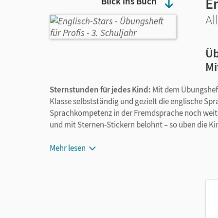
En
Blick ins Buch
Al
Üb
Mi
Sternstunden für jedes Kind:
Mit dem Übungsheft 
Klasse selbstständig und gezielt die englische Sp
Sprachkompetenz in der Fremdsprache noch weite
und mit Sternen-Stickern belohnt – so üben die Ki
So wird jedes Kind zum Englisch-Star:
Mehr lesen
Eigenständig lernen
durch selbsterklärend
Kompetenzen aufbauen:
Sally und Mr Mol
Einfache Selbstüberprüfung
durch integrie
Sterne sammeln:
Mit den beliebten Sticker