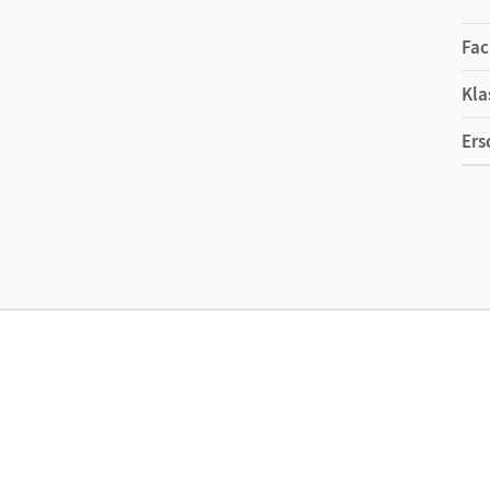
Fac
Kla
Ers
Ma
Ver