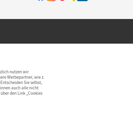
hland beim Kauf im Cornelsen Onlineshop.
rsandkostenfrei innerhalb Deutschlands
zlich nutzen wir
ere Werbepartner, wie z.
Entscheiden Sie selbst,
önnen auch alle nicht
 über den Link „Cookies
© Cornelsen Verlag 2026