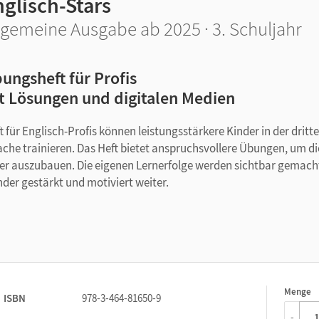
glisch-Stars
lgemeine Ausgabe ab 2025 · 3. Schuljahr
ungsheft für Profis
t Lösungen und digitalen Medien
für Englisch-Profis können leistungsstärkere Kinder in der dritt
rache trainieren. Das Heft bietet anspruchsvollere Übungen, um di
r auszubauen. Die eigenen Lernerfolge werden sichtbar gemach
nder gestärkt und motiviert weiter.
e Aufgaben – im Unterricht, zu Hause oder unterwegs
e begleiten die Kinder und geben wichtige sprachliche Tipps
rte Lösungen – im Heft und online
Menge
1
ISBN
978-3-464-81650-9
n werden Lernerfolge sichtbar und direkt belohnt.
-