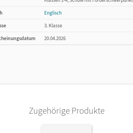
h
Englisch
sse
3. Klasse
cheinungsdatum
20.04.2026
ße
Länge: 26 cm, Breite: 19 cm, Höhe: 0,5 cm
lag
Cornelsen Verlag
Zugehörige Produkte