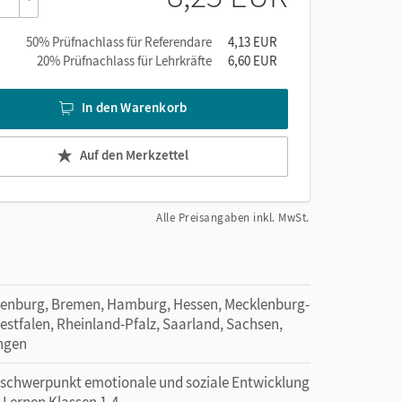
n
50% Prüfnachlass für Referendare
4,13 EUR
;
20% Prüfnachlass für Lehrkräfte
6,60 EUR
In den Warenkorb
ür
Auf den Merkzettel
Alle Preisangaben inkl. MwSt.
denburg, Bremen, Hamburg, Hessen, Mecklenburg-
tfalen, Rheinland-Pfalz, Saarland, Sachsen,
ingen
erschwerpunkt emotionale und soziale Entwicklung
 Lernen Klassen 1-4