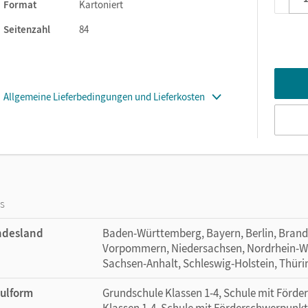
Format
Kartoniert
tars check
– gedruckt im Heft oder digital in der Cornelsen Lerne
Seitenzahl
84
s
und werden optional zu ausgewählten Leseaufgaben angeboten
Sehverstehen helfen den Kindern beim weiteren Vertiefen.
es im Heft abrufbar
Allgemeine Lieferbedingungen und Lieferkosten
zbar und passen in jeder Klassenstufe zu den Lehrplaninhalten f
os
ndesland
Baden-Württemberg, Bayern, Berlin, Bran
Vorpommern, Niedersachsen, Nordrhein-Wes
Sachsen-Anhalt, Schleswig-Holstein, Thür
ulform
Grundschule Klassen 1-4, Schule mit Förd
Klassen 1-4, Schule mit Förderschwerpunkt