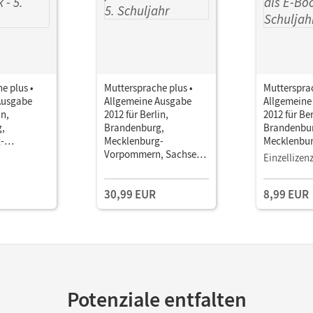
e plus •
Muttersprache plus •
Muttersprac
Ausgabe
Allgemeine Ausgabe
Allgemeine
in,
2012 für Berlin,
2012 für Ber
,
Brandenburg,
Brandenbu
-
Mecklenburg-
Mecklenbur
, Sachsen-
Vorpommern, Sachsen-
Vorpommer
Einzellizen
ngen · 5.
Anhalt, Thüringen · 5.
Anhalt, Thü
Schulbuch
Schuljahr • Schulbuch
Schuljahr 
30,99 EUR
8,99 EUR
als E-Book
Potenziale entfalten