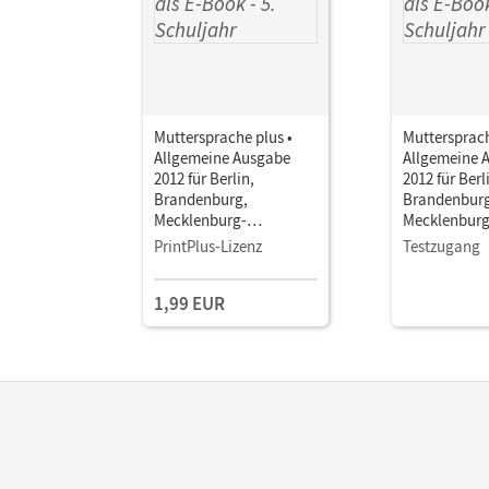
Muttersprache plus •
Muttersprach
Allgemeine Ausgabe
Allgemeine 
2012 für Berlin,
2012 für Berl
Brandenburg,
Brandenburg
Mecklenburg-
Mecklenburg
Vorpommern, Sachsen-
Vorpommern
PrintPlus-Lizenz
Testzugang
Anhalt, Thüringen · 5.
Anhalt, Thüri
Schuljahr • Schulbuch
Schuljahr • 
1,99 EUR
als E-Book
als E-Book