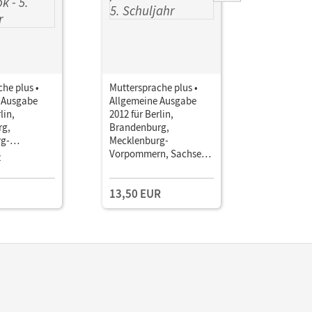
he plus •
Muttersprache plus •
Mutterspr
 Ausgabe
Allgemeine Ausgabe
Allgemein
lin,
2012 für Berlin,
2012 für B
rg,
Brandenburg,
Brandenb
g-
Mecklenburg-
Mecklenb
n, Sachsen-
Vorpommern, Sachsen-
Vorpomme
z
Einzellize
ringen · 5.
Anhalt, Thüringen · 5.
Anhalt, Th
• Schulbuch
Schuljahr • Arbeitsheft
Schuljahr 
13,50 EUR
35,00 E
Handreich
Unterrich
Mit Lösun
Kopiervor
Hörtexten