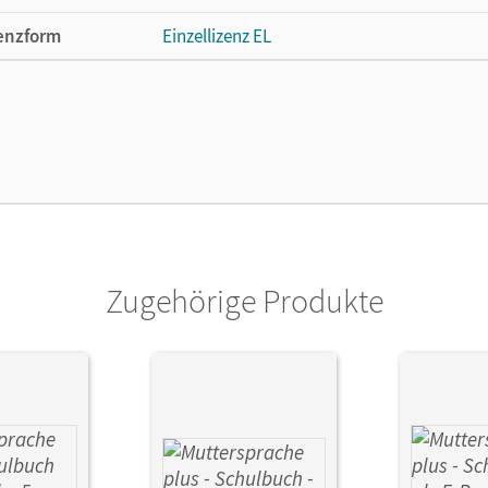
enzform
Einzellizenz EL
cheinungsdatum
24.03.2016
lag
Cornelsen Verlag
Zugehörige Produkte