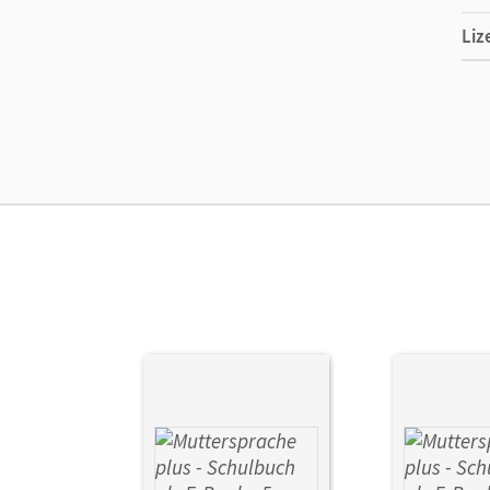
Liz
Ers
Ver