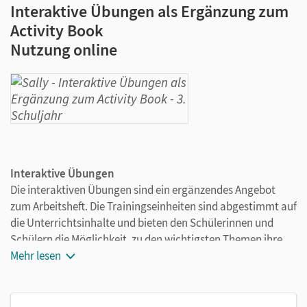
Interaktive Übungen als Ergänzung zum
Activity Book
Nutzung online
Interaktive Übungen
Die interaktiven Übungen sind ein ergänzendes Angebot
zum Arbeitsheft. Die Trainingseinheiten sind abgestimmt auf
die Unterrichtsinhalte und bieten den Schülerinnen und
Schülern die Möglichkeit, zu den wichtigsten Themen ihre
Kenntnisse zu vertiefen. Tipps und Feedback unterstützen
Mehr lesen
beim eigenständigen Lösen der Aufgaben.