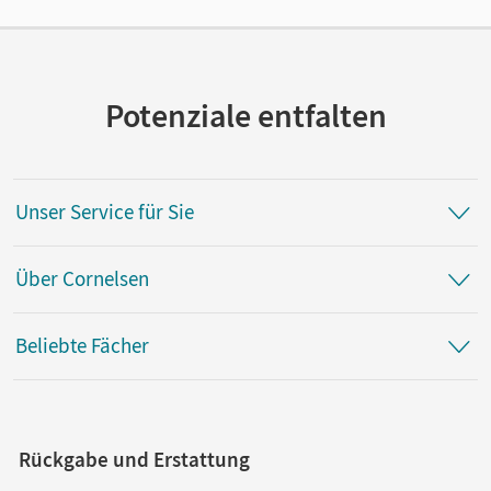
Lizenz für einzelne Schüler/-innen oder Lehrpersonen mit
einer Laufzeit von einem Jahr
Verlag
Oldenbourg Schulbuchverlag
Potenziale entfalten
Unser Service für Sie
Über Cornelsen
Beliebte Fächer
Rückgabe und Erstattung