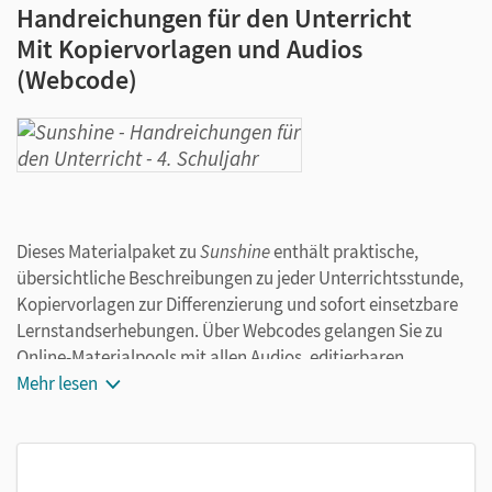
Handreichungen für den Unterricht
Mit Kopiervorlagen und Audios
(Webcode)
Dieses Materialpaket zu
Sunshine
enthält praktische,
übersichtliche Beschreibungen zu jeder Unterrichtsstunde,
Kopiervorlagen zur Differenzierung und sofort einsetzbare
Lernstandserhebungen. Über Webcodes gelangen Sie zu
Online-Materialpools mit allen Audios, editierbaren
Kopiervorlagen, Lösungen und mehr.
Mehr lesen
Das Materialpaket erleichtert Ihnen das Unterrichten. Wir
empfehlen es Ihnen, wenn Sie gedruckte Materialien für
Lehrkräfte bevorzugen.