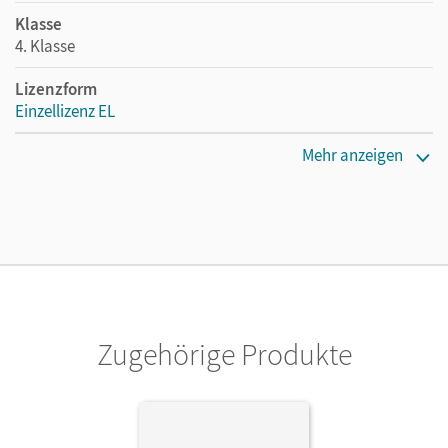
Klasse
4. Klasse
Lizenzform
Einzellizenz EL
Erscheinungsdatum
Mehr anzeigen
31.05.2024
Maße
Länge: 29,7 cm, Breite: 21 cm, Höhe: 2,2 cm
Verlag
Cornelsen Verlag
Zugehörige Produkte