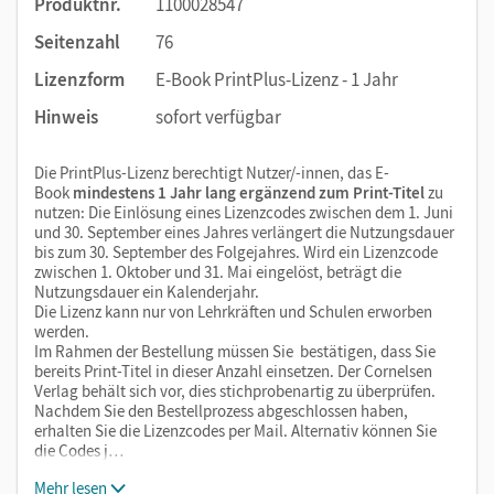
Produktnr.
1100028547
Seitenzahl
76
Lizenzform
E-Book PrintPlus-Lizenz - 1 Jahr
Hinweis
sofort verfügbar
Die PrintPlus-Lizenz berechtigt Nutzer/-innen, das E-
Book
mindestens 1 Jahr lang ergänzend zum Print-Titel
zu
nutzen: Die Einlösung eines Lizenzcodes zwischen dem 1. Juni
und 30. September eines Jahres verlängert die Nutzungsdauer
bis zum 30. September des Folgejahres. Wird ein Lizenzcode
zwischen 1. Oktober und 31. Mai eingelöst, beträgt die
Nutzungsdauer ein Kalenderjahr.
Die Lizenz kann nur von Lehrkräften und Schulen erworben
werden.
Im Rahmen der Bestellung müssen Sie bestätigen, dass Sie
bereits Print-Titel in dieser Anzahl einsetzen. Der Cornelsen
Verlag behält sich vor, dies stichprobenartig zu überprüfen.
Nachdem Sie den Bestellprozess abgeschlossen haben,
erhalten Sie die Lizenzcodes per Mail. Alternativ können Sie
die Codes j…
Mehr lesen