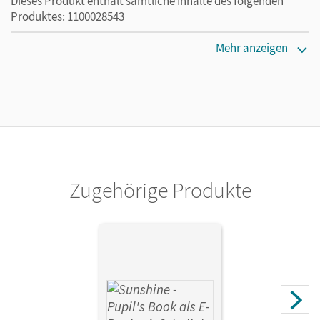
Dieses Produkt enthält sämtliche Inhalte des folgenden
Produktes: 1100028543
Erscheinungsdatum
Mehr anzeigen
02.05.2024
Lizenztext
Die kostengünstige Lizenz für diejenigen, die das E-Book
ein Jahr lang ergänzend zum Print-Titel nutzen möchten.
Diese Lizenz kann nur von Lehrkräften und Schulen
erworben werden.
Zugehörige Produkte
Verlag
Cornelsen Verlag