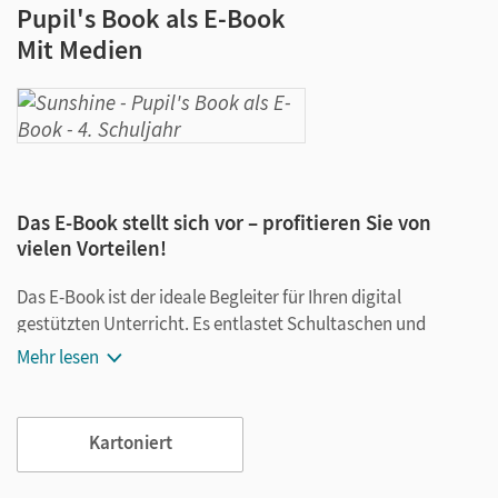
Pupil's Book als E-Book
Mit Medien
Das E-Book stellt sich vor – profitieren Sie von
vielen Vorteilen!
Das E-Book ist der ideale Begleiter für Ihren digital
gestützten Unterricht. Es entlastet Schultaschen und
Rucksäcke und ist jederzeit unkompliziert verfügbar.
Mehr lesen
Außerdem unterstützt es mit vielen digitalen Funktionen
das Lehren und Lernen:
Kartoniert
Notizen erstellen
Markierungen setzen