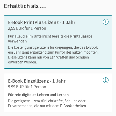
Text ergänzen
Erhältlich als …
Lesezeichen hinzufügen
im Text suchen
E-Book PrintPlus-Lizenz - 1 Jahr
zoomen
2,99 EUR für 1 Person
Für alle, die im Unterricht bereits die Printausgabe
Die Medien sind wichtige Bestandteile dieses E-Books. Sie
verwenden
sind seitengenau platziert, damit Sie und Ihre Schüler/-innen
Die kostengünstige Lizenz für diejenigen, die das E-Book
jederzeit unkompliziert darauf zugreifen können. So
ein Jahr lang ergänzend zum Print-Titel nutzen möchten.
gestalten Sie das Lehren und Lernen zeitsparend und
Diese Lizenz kann nur von Lehrkräften und Schulen
abwechslungsreich. Kein Medienwechsel! Kein
erworben werden.
zeitaufwendiges Suchen!
E-Book Einzellizenz - 1 Jahr
9,99 EUR für 1 Person
Medien in diesem E-Book:
Für rein digitales Lehren und Lernen
Erklärfilme, Hörtexte und Lieder
Die geeignete Lizenz für Lehrkräfte, Schulen oder
Privatpersonen, die nur mit dem E-Book arbeiten.