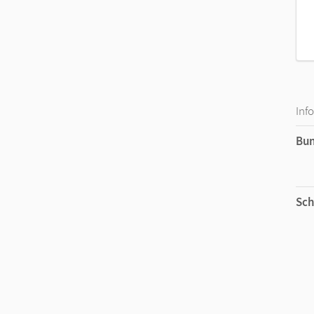
Inf
Bu
Sch