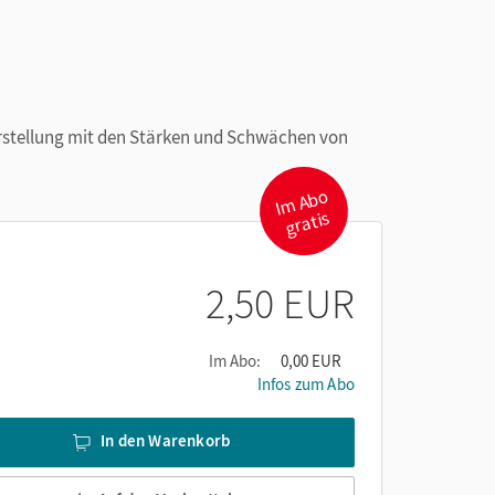
arstellung mit den Stärken und Schwächen von
I
m
A
b
o
gr
atis
2,50 EUR
Im Abo:
0,00 EUR
Infos zum Abo
In den Warenkorb