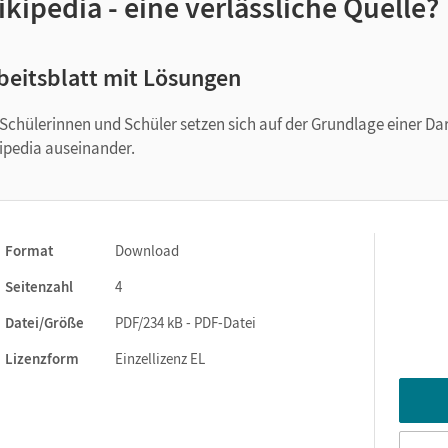
kipedia - eine verlässliche Quelle?
beitsblatt mit Lösungen
 Schülerinnen und Schüler setzen sich auf der Grundlage einer D
ipedia auseinander.
Format
Download
Seitenzahl
4
Datei/Größe
PDF/234 kB - PDF-Datei
Lizenzform
Einzellizenz EL