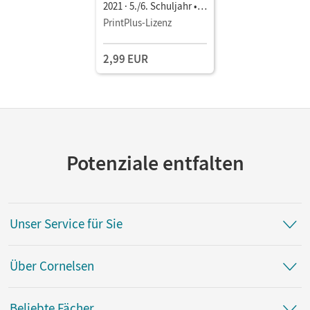
2021 · 5./6. Schuljahr •
Schulbuch als E-Book
PrintPlus-Lizenz
Mit Medien
2,99 EUR
Potenziale entfalten
Unser Service für Sie
Über Cornelsen
Beliebte Fächer