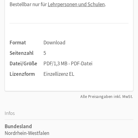
Bestellbar nur für
Lehrpersonen und Schulen
.
Hilfsangebote kennen, die sie gegebenenfalls nutzen
könnten. Das Arbeitsblatt ist damit eine konkrete Ergänzung
und Vertiefung zum Kapitel "Leben in einer Medienwelt" mit
dem Fokus auf den Abschnitt "Gefahren im Netz" ab S. 68.
Format
Download
Seitenzahl
5
Datei/Größe
PDF/1,3 MB - PDF-Datei
Lizenzform
Einzellizenz EL
Alle Preisangaben inkl. MwSt.
Infos
Bundesland
Nordrhein-Westfalen