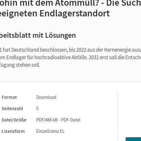
ohin mit dem Atommüll? - Die Suc
eeigneten Endlagerstandort
beitsblatt mit Lösungen
1 hat Deutschland beschlossen, bis 2022 aus der Kernenergie ausz
em Endlager für hochradioaktive Abfälle. 2031 erst soll die Entsch
fügung stehen soll.
Format
Download
Seitenzahl
5
Datei/Größe
PDF/484 kB - PDF-Datei
Lizenzform
Einzellizenz EL