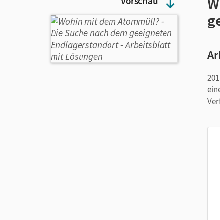
W
Vorschau
g
Ar
201
ein
Ver