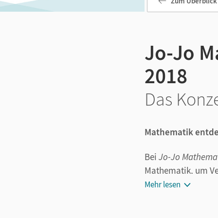
Zum Überblick
Jo-Jo M
2018
Das Konz
Mathematik entde
Bei
Jo-Jo Mathema
Mathematik, um Ver
Operationen, mit 
Mehr lesen
mit Daten, Häufigk