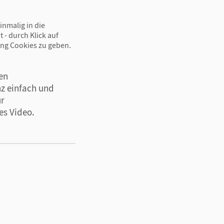
inmalig in die
 - durch Klick auf
ing Cookies zu geben.
en
z einfach und
ür
es Video.