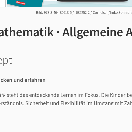
Bild: 978-3-464-80613-5 / -082252-2 / Cornelsen/Imke Sönnichs
athematik · Allgemeine 
ept
cken und erfahren
tik
steht das entdeckende Lernen im Fokus. Die Kinder be
ständnis, Sicherheit und Flexibilität im Umgang mit Za
Raum und Form, mit Mustern und Strukturen, mit Größen
eiten und Wahrscheinlichkeit zu erwerben.