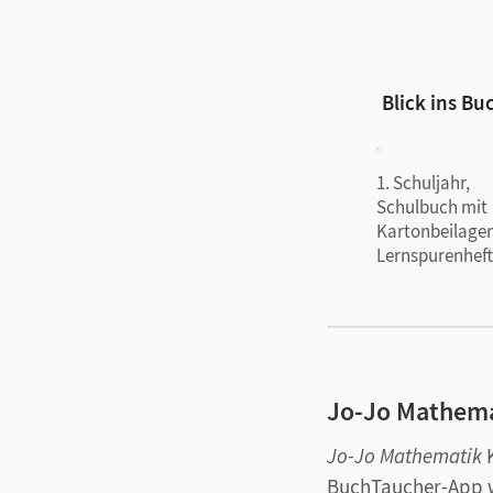
Sicher in Mathem
Die konsequente Nu
Denkens und Rechn
Blick ins Bu
Grundprinzip „erst
konkrete Handlunge
1. Schuljahr,
Schulbuch mit
Jo-Jo Mathematik
Kartonbeilage
Lernspurenheft
Übersichtlich 
Arbeitsaufträg
Passendes Ler
Regelmäßige L
Mediale Unter
Jo-Jo Mathemat
Jo-Jo Mathematik
K
BuchTaucher-App 