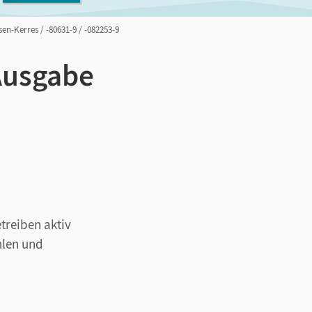
en-Kerres / -80631-9 / -082253-9
Ausgabe
treiben aktiv
hlen und
 und Messen sowie