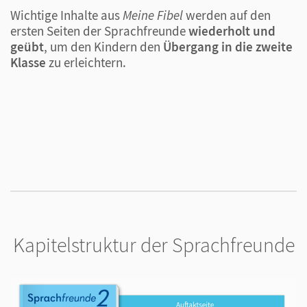
Wichtige Inhalte aus
Meine Fibel
werden auf den
D
ersten Seiten der Sprachfreunde
wiederholt und
S
geübt
, um den Kindern den
Übergang in die zweite
U
Klasse
zu erleichtern.
S
N
a
Kapitelstruktur der Sprachfreunde