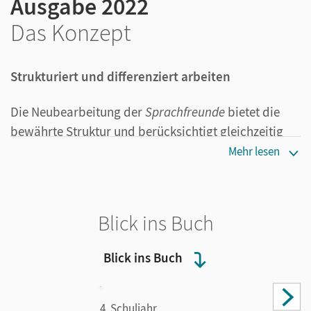
Ausgabe 2022
Das Konzept
Strukturiert und differenziert arbeiten
Die Neubearbeitung der
Sprachfreunde
bietet die
bewährte Struktur und berücksichtigt gleichzeitig
alle neuen Herausforderungen wie Heterogenität,
Mehr lesen
Rechtschreibförderung und Medienkompetenz. Das
Lehrwerk baut systematisch Lernstrategien und
Sprachkompetenzen auf. Durch die
Blick ins Buch
unterschiedlichen Forder- und Förderangebote sind
für alle Kinder Erfolgserlebnisse erreichbar.
Blick ins Buch
Lebendig wie nie
4. Schuljahr,