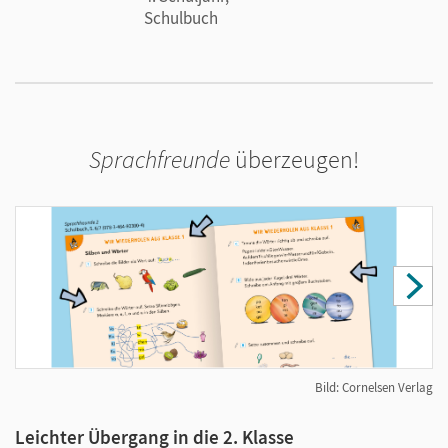
Spielerisch Grundlagenwissen erwerben, üben,
Schulbuch
vertiefen, sichern: Mit der BuchTaucher-App, der
Grundschultrainer-App und den interaktiven
Übungen eröffnen die
Sprachfreunde
ganz neue
Lernmöglichkeiten.
Sprachfreunde
überzeugen!
Bild: Cornelsen Verlag
Leichter Übergang in die 2. Klasse
S