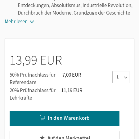
Entdeckungen, Absolutismus, Industrielle Revolution,
Durchbruch der Moderne, Grundzüge der Geschichte
des 20. Jahrhunderts
Mehr lesen
Erdkunde: Klima- und Vegetationszonen der Erde,
Kräfte der Natur, Nachhaltigkeit, Die Tragfähigkeit der
Erde (Weltbevölkerung), Globaler Klimawandel
Politik: Demokratische Grundprinzipien wie
13,99 EUR
Grundrechte, Wahlen und Verfassung, Medien im
Alltag, Die Europäische Union, Frieden und Zukunft
sichern (UNO)
50% Prüfnachlass für
7,00 EUR
Referendare
20% Prüfnachlass für
11,19 EUR
Lehrkräfte
In den Warenkorb
Auf den Merkzettel