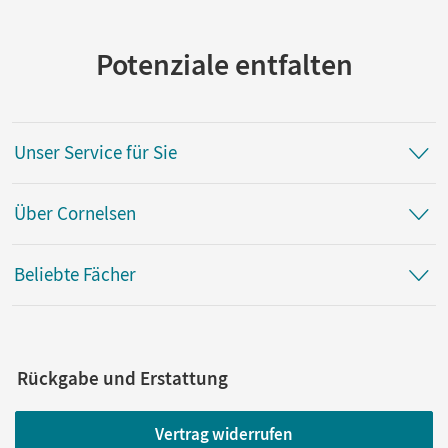
Herausgeber/-in
Cakir-Dikkaya, Yurdakul
Potenziale entfalten
Autor/-in
Steinig-Brettschneider, Insa; Müller, Beatrice; Lutz, Maria;
von Oertzen, Eleonore; Meurer, Franziska
Unser Service für Sie
Über Cornelsen
Beliebte Fächer
Rückgabe und Erstattung
Vertrag widerrufen