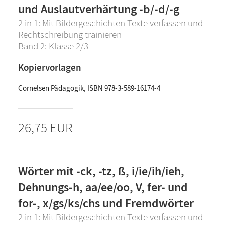
und Auslautverhärtung -b/-d/-g
2 in 1: Mit Bildergeschichten Texte verfassen und
Rechtschreibung trainieren
Band 2: Klasse 2/3
Kopiervorlagen
Cornelsen Pädagogik, ISBN 978-3-589-16174-4
26,75 EUR
Wörter mit -ck, -tz, ß, i/ie/ih/ieh,
Dehnungs-h, aa/ee/oo, V, fer- und
for-, x/gs/ks/chs und Fremdwörter
2 in 1: Mit Bildergeschichten Texte verfassen und