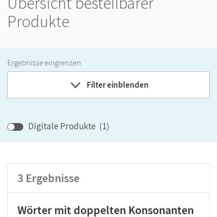
Übersicht bestellbarer
Produkte
Ergebnisse eingrenzen
Filter einblenden
Band
Digitale Produkte
(
1
)
Klassenstufe
3
Ergebnisse
GER-Niveau
Produktart
Wörter mit doppelten Konsonanten