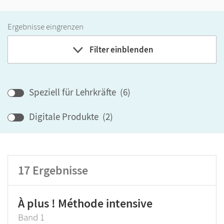
Ergebnisse eingrenzen
Filter einblenden
Band
Speziell für Lehrkräfte
(
6
)
Klassenstufe
Digitale Produkte
(
2
)
GER-Niveau
Produktart
17
Ergebnisse
À plus ! Méthode intensive
Band 1