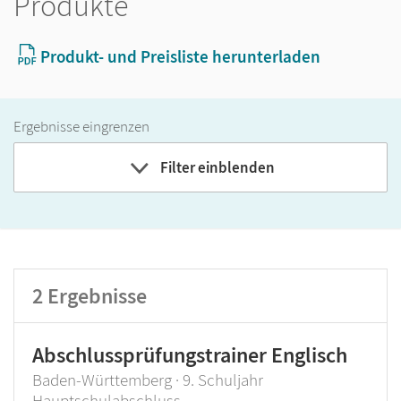
Produkte
Produkt- und Preisliste herunterladen
Ergebnisse eingrenzen
Filter einblenden
Band
Klassenstufe
2
Ergebnisse
GER-Niveau
Produktart
Abschlussprüfungstrainer Englisch
Baden-Württemberg · 9. Schuljahr
Hauptschulabschluss