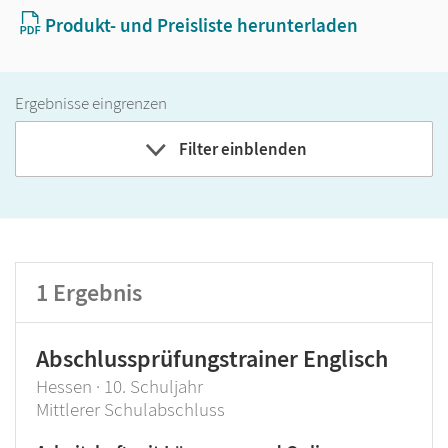
Produkt- und Preisliste herunterladen
Ergebnisse eingrenzen
Filter einblenden
Band
Klassenstufe
1
Ergebnis
GER-Niveau
Produktart
Abschlussprüfungstrainer Englisch
Hessen · 10. Schuljahr
Mittlerer Schulabschluss