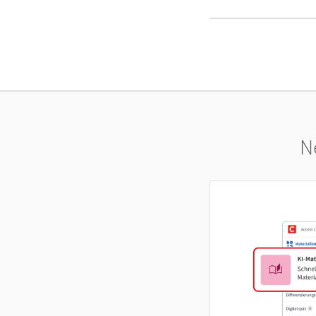
Lektüren und Te
N