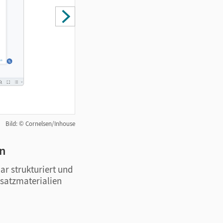
Bild: © Cornelsen/Inhouse
en
Passgenaue Zusatzmateriali
ar strukturiert und
Der KI-Material-Designer ist mit den I
usatzmaterialien
Arbeitsblätter und Übungen zu Thema
wertvolle Zeit und vermeiden aufwen