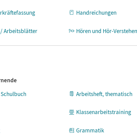
rkräftefassung
Handreichungen
/ Arbeitsblätter
Hören und Hör-Verstehe
e (Stempel, Handpuppen etc.)
Leistungsmessung
Werbemittel
ernende
m Schulbuch
Arbeitsheft, thematisch
Klassenarbeitstraining
g
Grammatik