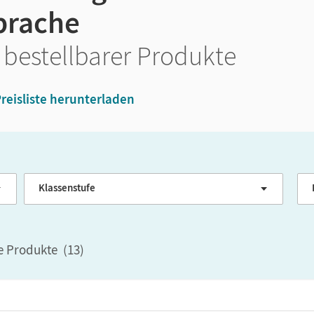
prache
 bestellbarer Produkte
reisliste herunterladen
Klassenstufe
G
le Produkte
(
13
)